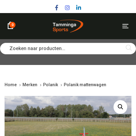
Skip
Skip
links
to
primary
navigation
0
Tog
Skip
nav
to
content
Zoeken naar producten...
Home
Merken
Polanik
Polanik mattenwagen
Polanik
mattenwagen
quantity