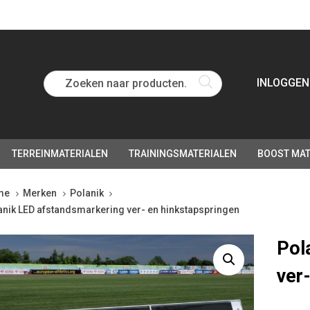
Zoeken naar producten...
INLOGGEN
TERREINMATERIALEN
TRAININGSMATERIALEN
BOOST MAT
me
Merken
Polanik
anik LED afstandsmarkering ver- en hinkstapspringen
anik
Pol
ver
tandsmarkering