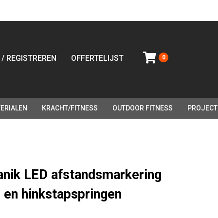
 / REGISTREREN
OFFERTELIJST
0
ERIALEN
KRACHT/FITNESS
OUTDOOR FITNESS
PROJECT
anik LED afstandsmarkering
- en hinkstapspringen