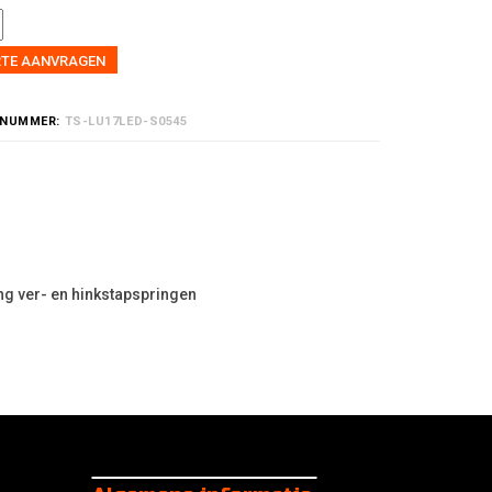
RTE AANVRAGEN
LNUMMER:
TS-LU17LED-S0545
ng ver- en hinkstapspringen