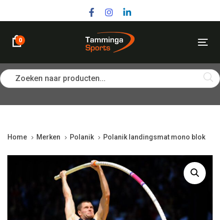
Skip
Skip
links
to
primary
navigation
0
Tog
Skip
nav
to
content
Zoeken naar producten...
Home
Merken
Polanik
Polanik landingsmat mono blok