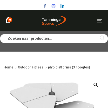
Skip
Skip
links
to
primary
navigation
0
Tog
Skip
nav
to
content
Zoeken naar producten...
Home
Outdoor Fitness
plyo platforms (3 hoogtes)
plyo
platforms
(3
hoogtes)
quantity