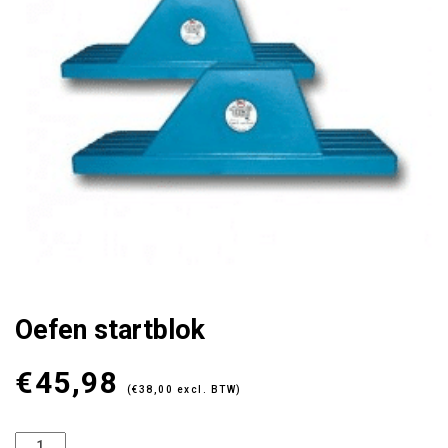
Oefen startblok
€
45,98
(
€
38,00
excl. BTW)