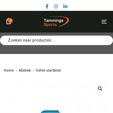
Skip
Skip
links
to
primary
navigation
0
Tog
Skip
nav
to
content
Zoeken naar producten...
Home
Atletiek
Oefen startblok
Oefen
startblok
quantity