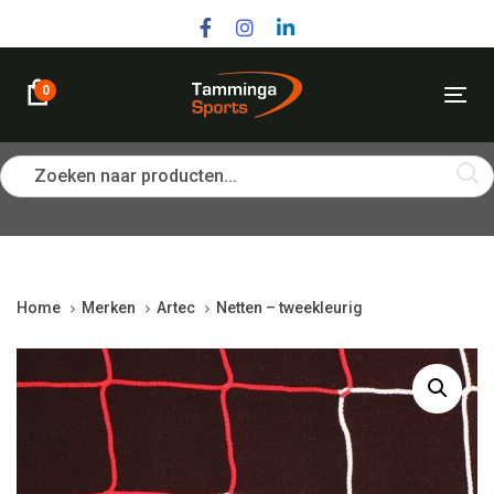
Skip
Skip
links
to
primary
navigation
0
Tog
Skip
nav
to
content
Zoeken naar producten...
Home
Merken
Artec
Netten – tweekleurig
Netten
-
tweekleurig
quantity