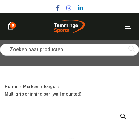
Skip
Skip
links
to
primary
navigation
0
Tog
Skip
nav
to
content
Zoeken naar producten...
Home
Merken
Exigo
Multi grip chinning bar (wall mounted)
Multi
grip
chinning
bar
(wall