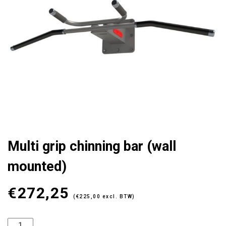
mounted)
quantity
Multi grip chinning bar (wall
mounted)
€
272,25
(
€
225,00
excl. BTW)