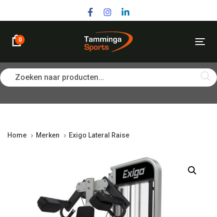
Skip
Skip
links
to
primary
navigation
0
Tog
Skip
nav
to
content
Zoeken naar producten...
Home
Merken
Exigo Lateral Raise
Exigo
Lateral
Raise
quantity