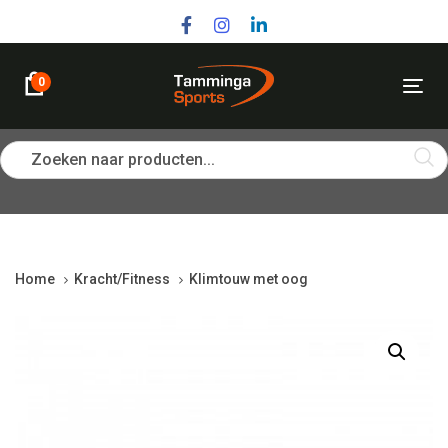
Skip
Skip
links
to
primary
navigation
0
Tog
Skip
nav
to
content
Zoeken naar producten...
Home
Kracht/Fitness
Klimtouw met oog
Klimtouw
met
oog
quantity