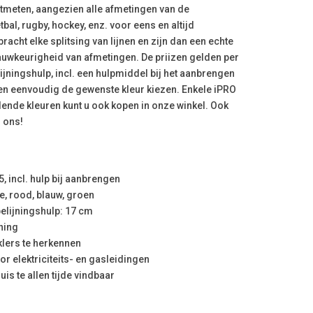
tmeten, aangezien alle afmetingen van de
tbal, rugby, hockey, enz. voor eens en altijd
racht elke splitsing van lijnen en zijn dan een echte
nauwkeurigheid van afmetingen. De priizen gelden per
lijningshulp, incl. een hulpmiddel bij het aanbrengen
ven eenvoudig de gewenste kleur kiezen. Enkele iPRO
llende kleuren kunt u ook kopen in onze winkel. Ook
 ons!
5, incl. hulp bij aanbrengen
je, rood, blauw, groen
belijningshulp: 17 cm
ning
klers te herkennen
r elektriciteits- en gasleidingen
is te allen tijde vindbaar