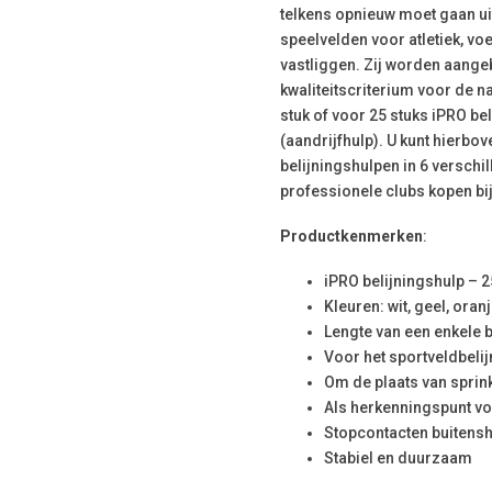
telkens opnieuw moet gaan ui
speelvelden voor atletiek, voe
vastliggen. Zij worden aangeb
kwaliteitscriterium voor de 
stuk of voor 25 stuks iPRO be
(aandrijfhulp). U kunt hierbo
belijningshulpen in 6 verschi
professionele clubs kopen bij
Productkenmerken
:
iPRO belijningshulp – 2
Kleuren: wit, geel, oran
Lengte van een enkele 
Voor het sportveldbelij
Om de plaats van sprin
Als herkenningspunt voo
Stopcontacten buitenshu
Stabiel en duurzaam