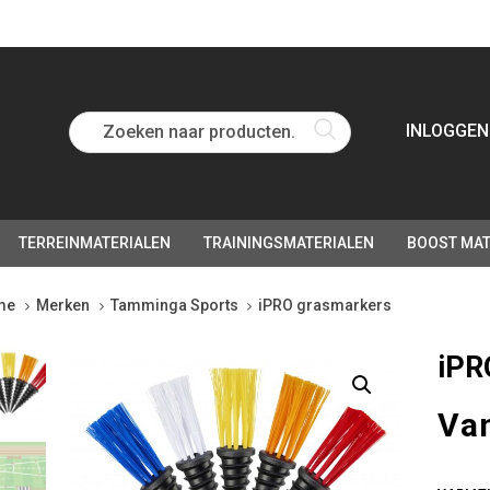
Zoeken naar producten...
INLOGGEN
TERREINMATERIALEN
TRAININGSMATERIALEN
BOOST MAT
me
Merken
Tamminga Sports
iPRO grasmarkers
O
iPR
smarkers
tity
Va