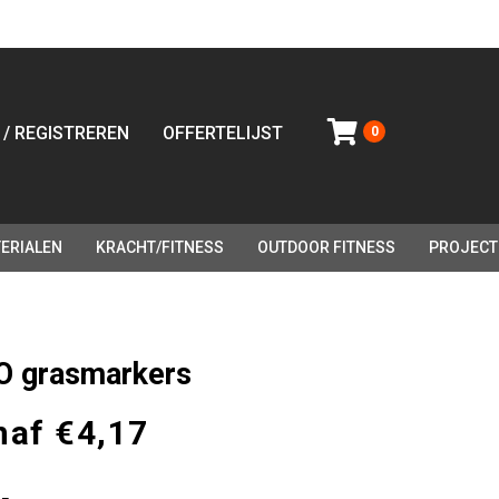
 / REGISTREREN
OFFERTELIJST
0
ERIALEN
KRACHT/FITNESS
OUTDOOR FITNESS
PROJECT
O grasmarkers
naf
€
4,17