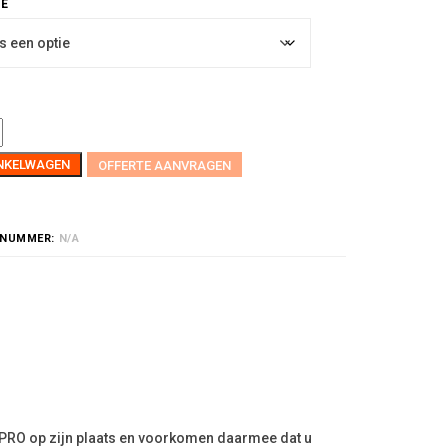
INKELWAGEN
OFFERTE AANVRAGEN
LNUMMER:
N/A
 iPRO op zijn plaats en voorkomen daarmee dat u