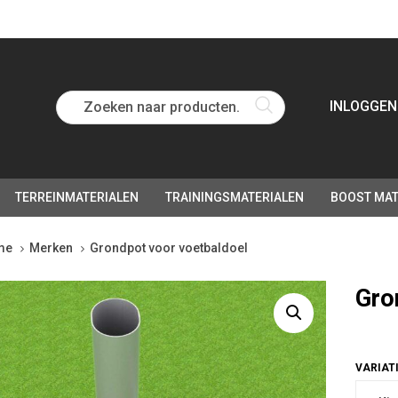
Zoeken naar producten...
INLOGGEN
TERREINMATERIALEN
TRAININGSMATERIALEN
BOOST MAT
me
Merken
Grondpot voor voetbaldoel
ndpot
Gro
r
tbaldoel
tity