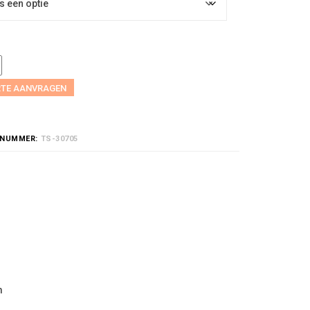
RTE AANVRAGEN
LNUMMER:
TS-30705
m