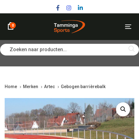
Skip
Skip
links
to
primary
navigation
0
Tog
Skip
nav
to
content
Zoeken naar producten...
Home
Merken
Artec
Gebogen barrièrebalk
Gebogen
barrièrebalk
quantity