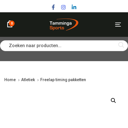
Skip
Skip
links
to
primary
navigation
0
Tog
Skip
nav
to
content
Zoeken naar producten...
Home
Atletiek
Freelap timing pakketten
Freelap
timing
pakketten
quantity