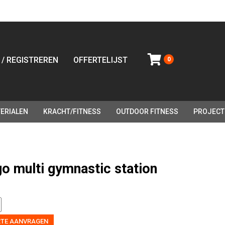
 / REGISTREREN
OFFERTELIJST
0
ERIALEN
KRACHT/FITNESS
OUTDOOR FITNESS
PROJECT
go multi gymnastic station
RTE AANVRAGEN