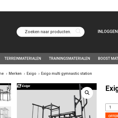
Zoeken naar producten...
INLOGGEN
TERREINMATERIALEN
TRAININGSMATERIALEN
BOOST MAT
me
Merken
Exigo
Exigo multi gymnastic station
go
Exi
i
nastic
ion
tity
OFFE