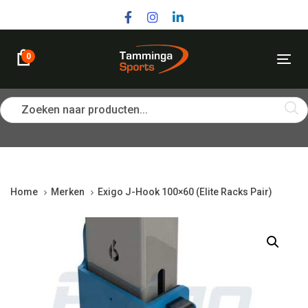
Skip
Skip
links
to
primary
navigation
0
Tog
Skip
nav
to
content
Zoeken naar producten...
Home
Merken
Exigo J-Hook 100×60 (Elite Racks Pair)
Exigo
J-
Hook
100x60
(Elite
Racks