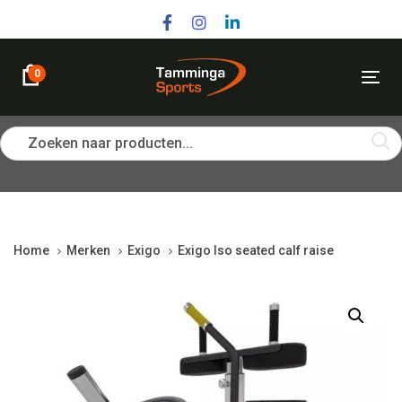
Skip
Skip
links
to
primary
navigation
0
Tog
Skip
nav
to
content
Zoeken naar producten...
Home
Merken
Exigo
Exigo Iso seated calf raise
Exigo
Iso
seated
calf
raise
quantity