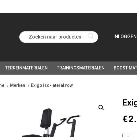
Zoeken naar producten...
INLOGGEN
TERREINMATERIALEN
TRAININGSMATERIALEN
BOOST MAT
me
Merken
Exigo iso-lateral row
go
Exi
ral
€
2
tity