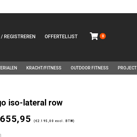
 / REGISTREREN
OFFERTELIJST
0
ERIALEN
KRACHT/FITNESS
OUTDOOR FITNESS
PROJECT
go iso-lateral row
.655,95
(
€
2.195,00
excl. BTW)