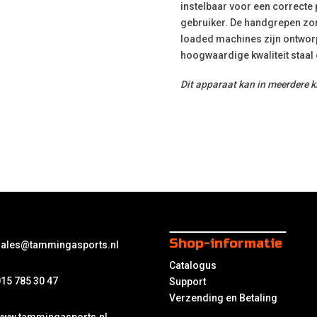
instelbaar voor een correcte 
gebruiker. De handgrepen zorg
loaded machines zijn ontwor
hoogwaardige kwaliteit staal
Dit apparaat kan in meerdere 
Shop-informatie
sales@tammingasports.nl
Catalogus
15 785 30 47
Support
Verzending en Betaling
www.tammingasports.nl