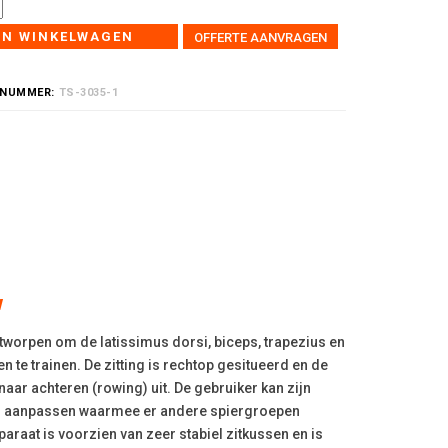
IN WINKELWAGEN
OFFERTE AANVRAGEN
LNUMMER:
TS-3035-1
w
ntworpen om de latissimus dorsi, biceps, trapezius en
n te trainen. De zitting is rechtop gesitueerd en de
aar achteren (rowing) uit. De gebruiker kan zijn
 aanpassen waarmee er andere spiergroepen
raat is voorzien van zeer stabiel zitkussen en is