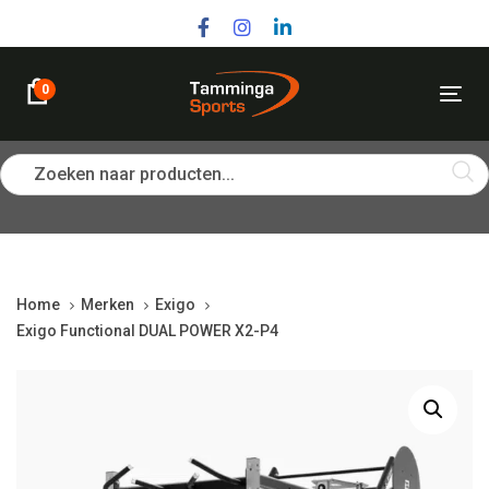
Skip
Skip
links
to
primary
navigation
0
Tog
Skip
nav
to
content
Zoeken naar producten...
Home
Merken
Exigo
Exigo Functional DUAL POWER X2-P4
Exigo
Functional
DUAL
POWER
X2-