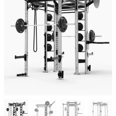
P4
quantity