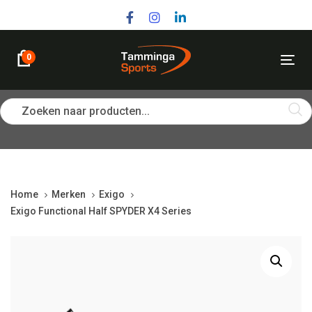
Skip
Skip
links
to
primary
navigation
0
Tog
Skip
nav
to
content
Zoeken naar producten...
Home
Merken
Exigo
Exigo Functional Half SPYDER X4 Series
Exigo
Functional
Half
SPYDER
X4