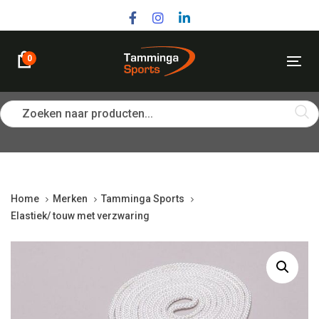
Skip
Skip
links
to
primary
navigation
0
Tog
Skip
nav
to
content
Zoeken naar producten...
Home
Merken
Tamminga Sports
Elastiek/ touw met verzwaring
Elastiek/
touw
met
verzwaring
quantity