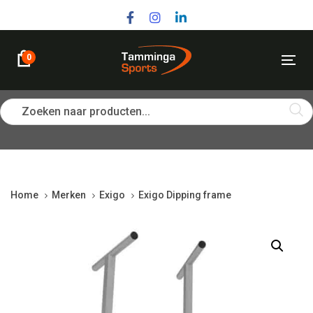
Skip
Skip
links
to
primary
navigation
0
Tog
Skip
nav
to
content
Zoeken naar producten...
Home
Merken
Exigo
Exigo Dipping frame
Exigo
Dipping
frame
quantity