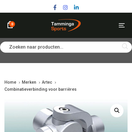
Skip
Skip
links
to
primary
navigation
0
Tog
Skip
nav
to
content
Zoeken naar producten...
Home
Merken
Artec
Combinatieverbinding voor barrières
Combinatieverbinding
voor
barrières
quantity