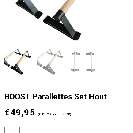
BOOST Parallettes Set Hout
€
49,95
(
€
41,28
excl. BTW)