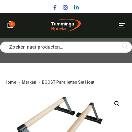
Skip
Skip
links
to
primary
navigation
0
Tog
Skip
nav
to
content
Zoeken naar producten...
Home
Merken
BOOST Parallettes Set Hout
BOOST
Parallettes
Set
Hout
quantity