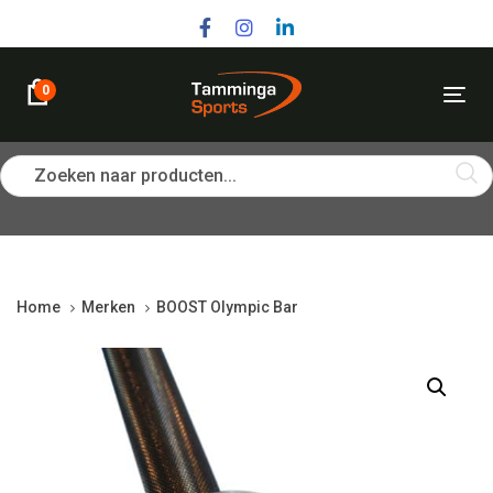
Skip
Skip
links
to
primary
navigation
0
Tog
Skip
nav
to
content
Zoeken naar producten...
Home
Merken
BOOST Olympic Bar
BOOST
Olympic
Bar
quantity