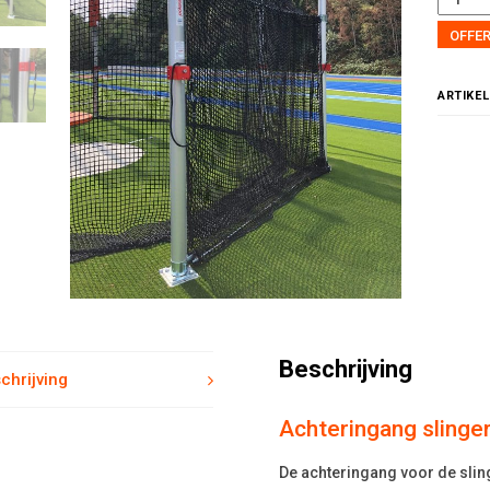
OFFE
ARTIKE
Beschrijving
chrijving
Achteringang slinge
De achteringang voor de sling