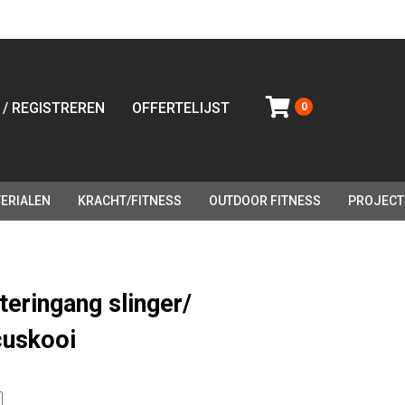
 / REGISTREREN
OFFERTELIJST
0
ERIALEN
KRACHT/FITNESS
OUTDOOR FITNESS
PROJECT
teringang slinger/
cuskooi