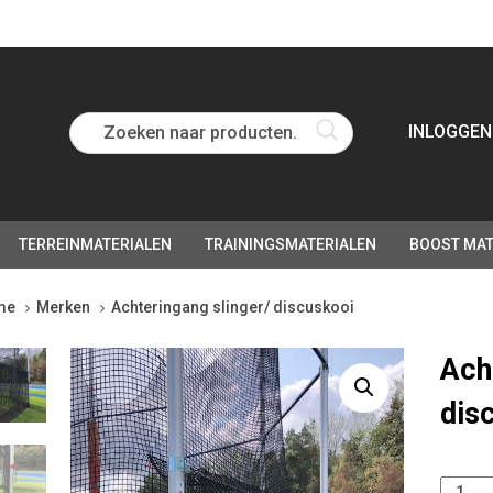
Zoeken naar producten...
INLOGGEN
TERREINMATERIALEN
TRAININGSMATERIALEN
BOOST MAT
me
Merken
Achteringang slinger/ discuskooi
teringang
Ach
ger/
dis
cuskooi
tity