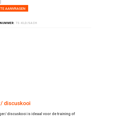
RTE AANVRAGEN
LNUMMER:
TS-KLD/SACH
r/ discuskooi
er/ discuskooi is ideaal voor de training of