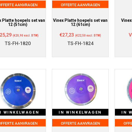
OFFERTE AANVRAGEN
OFFERTE AANVRAGEN
x Platte hoepels set van
Vinex Platte hoepels set van
Vinex
12 (51cm)
12 (61cm)
25,29
€
27,23
V
(
€
20,90
excl. BTW)
(
€
22,50
excl. BTW)
TS-FH-1820
TS-FH-1824
N WINKELWAGEN
IN WINKELWAGEN
IN 
OFFERTE AANVRAGEN
OFFERTE AANVRAGEN
OFF