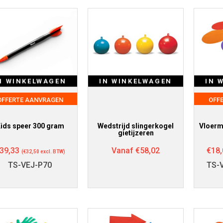
N WINKELWAGEN
IN WINKELWAGEN
IN 
OFFERTE AANVRAGEN
OFF
ids speer 300 gram
Wedstrijd slingerkogel
Vloerm
gietijzeren
39,33
Vanaf
€
58,02
€
18,
(
€
32,50
excl. BTW)
TS-VEJ-P70
TS-