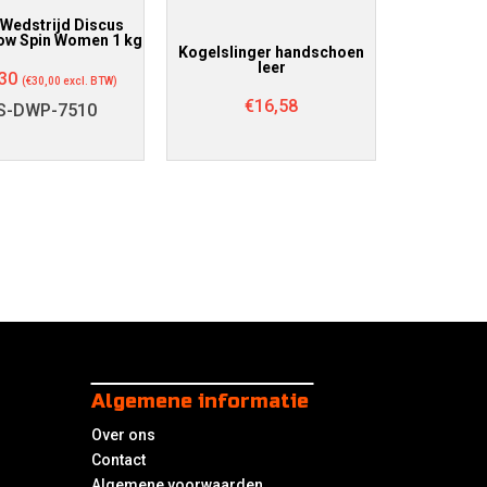
 Wedstrijd Discus
Low Spin Women 1 kg
Kogelslinger handschoen
leer
30
(
€
30,00
excl. BTW)
€
16,58
S-DWP-7510
Algemene informatie
Over ons
Contact
Algemene voorwaarden