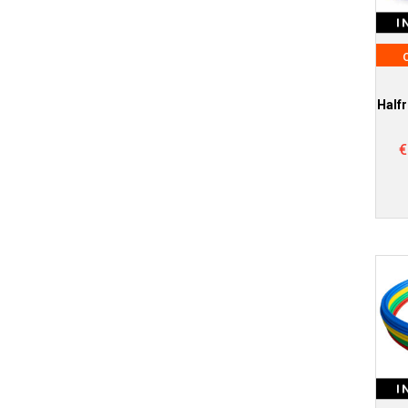
I
Half
€
I