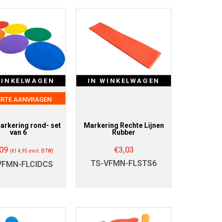
WINKELWAGEN
IN WINKELWAGEN
ERTE AANVRAGEN
arkering rond- set
Markering Rechte Lijnen
van 6
Rubber
09
€
3,03
(
€
14,95
excl. BTW)
TS-VFMN-FLSTS6
VFMN-FLCIDCS