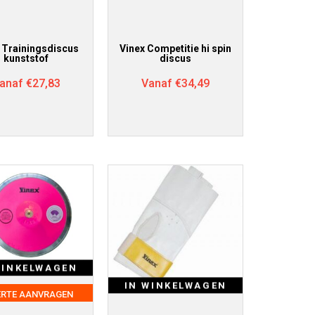
 Trainingsdiscus
Vinex Competitie hi spin
kunststof
discus
anaf
€
27,83
Vanaf
€
34,49
WINKELWAGEN
IN WINKELWAGEN
ERTE AANVRAGEN