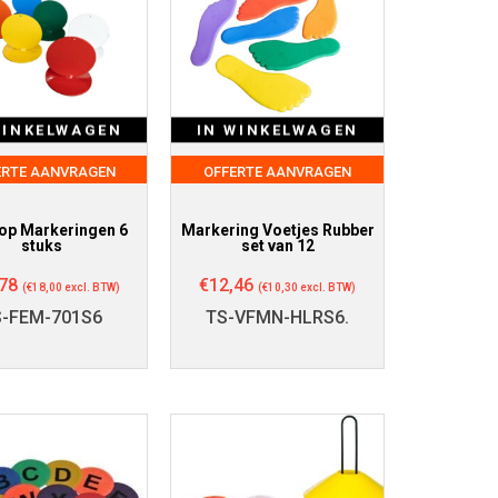
WINKELWAGEN
IN WINKELWAGEN
ERTE AANVRAGEN
OFFERTE AANVRAGEN
op Markeringen 6
Markering Voetjes Rubber
stuks
set van 12
78
€
12,46
(
€
18,00
excl. BTW)
(
€
10,30
excl. BTW)
S-FEM-701S6
TS-VFMN-HLRS6.