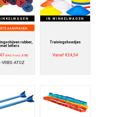
WINKELWAGEN
IN WINKELWAGEN
ERTE AANVRAGEN
ngschijven rubber,
Trainingshoedjes
met letters
47
Vanaf
€
24,54
(
€
44,19
excl. BTW)
-VRBS-ATOZ