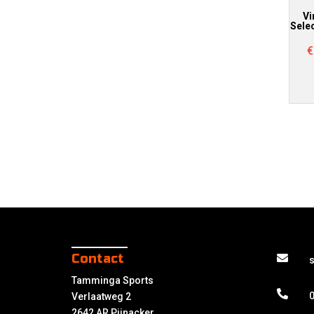
Vi
Sele
€
Contact
Tamminga Sports
0
Verlaatweg 2
2642 AR Pijnacker