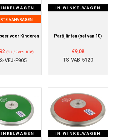
WINKELWAGEN
IN WINKELWAGEN
ERTE AANVRAGEN
peer voor Kinderen
Partijlinten (set van 10)
92
€
9,08
(
€
11,50
excl. BTW)
TS-VAB-5120
S-VEJ-F905
WINKELWAGEN
IN WINKELWAGEN