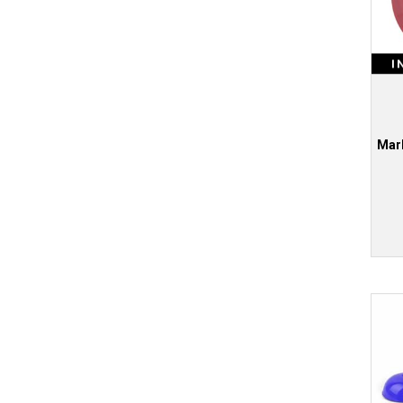
I
Mark