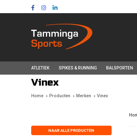
Skip
Skip
links
to
primary
navigation
Skip
to
content
ATLETIEK
SPIKES & RUNNING
BALSPORTEN
Vinex
Home
Producten
Merken
Vinex
Ho
NAAR ALLE PRODUCTEN