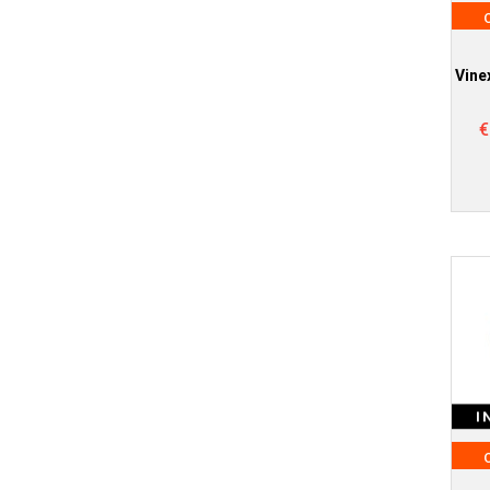
Vine
€
I