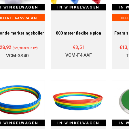
N WINKELWAGEN
IN WINKELWAGEN
IN 
OFFERTE AANVRAGEN
OFF
ronde markeringsbollen
800 meter flexibele pion
Foam s
28,92
€
3,51
€
13,
(
€
23,90
excl. BTW)
VCM-F4IAAF
VCM-3S40
T
N WINKELWAGEN
IN WINKELWAGEN
IN 