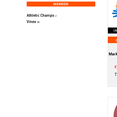
MERKEN
Athletic Champs
2
Vinex
40
I
Mark
€
T