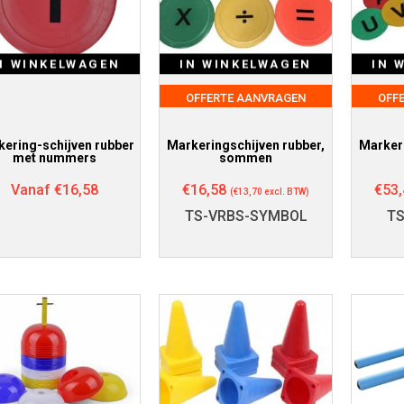
N WINKELWAGEN
IN WINKELWAGEN
IN 
OFFERTE AANVRAGEN
OFF
ering-schijven rubber
Markeringschijven rubber,
Markeri
met nummers
sommen
Vanaf
€
16,58
€
16,58
€
53,
(
€
13,70
excl. BTW)
TS-VRBS-SYMBOL
TS