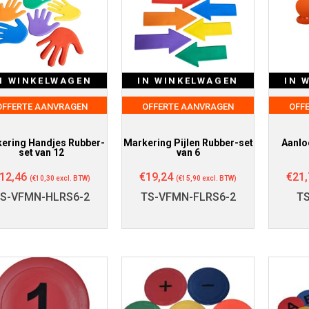
N WINKELWAGEN
IN WINKELWAGEN
IN 
OFFERTE AANVRAGEN
OFFERTE AANVRAGEN
OFF
ering Handjes Rubber-
Markering Pijlen Rubber-set
Aanlo
set van 12
van 6
12,46
€
19,24
€
21,
(
€
10,30
excl. BTW)
(
€
15,90
excl. BTW)
S-VFMN-HLRS6-2
TS-VFMN-FLRS6-2
T