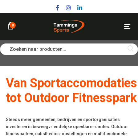
Skip
Skip
links
to
primary
navigation
0
Tog
Skip
nav
to
content
Zoeken naar producten...
Post
Van Sportaccomodaties
navigation
tot Outdoor Fitnesspark
Steeds meer gemeenten, bedrijven en sportorganisaties
investeren in beweegvriendelijke openbare ruimtes. Outdoor
fitnessparken, calisthenics-opstellingen en multifunctionele