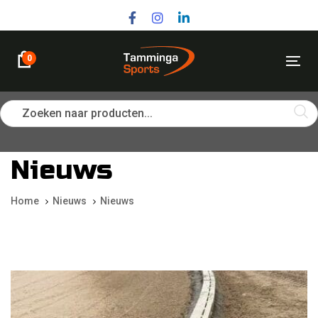
Skip
Skip
links
to
primary
navigation
0
Tog
Skip
nav
to
content
Zoeken naar producten...
Nieuws
Home
Nieuws
Nieuws