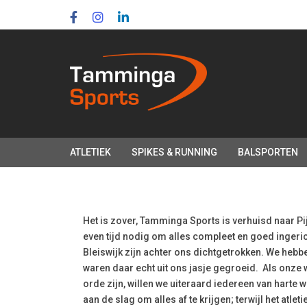
Skip
Skip
links
to
primary
navigation
Skip
to
content
ATLETIEK
SPIKES & RUNNING
BALSPORTEN
Post
navigation
Het is zover, Tamminga Sports is verhuisd naar P
even tijd nodig om alles compleet en goed ingeric
Bleiswijk zijn achter ons dichtgetrokken. We hebb
waren daar echt uit ons jasje gegroeid. Als onz
orde zijn, willen we uiteraard iedereen van harte
aan de slag om alles af te krijgen; terwijl het atle