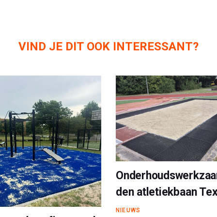
VIND JE DIT OOK INTERESSANT?
Onderhoudswerkza
den atletiekbaan Tex
NIEUWS