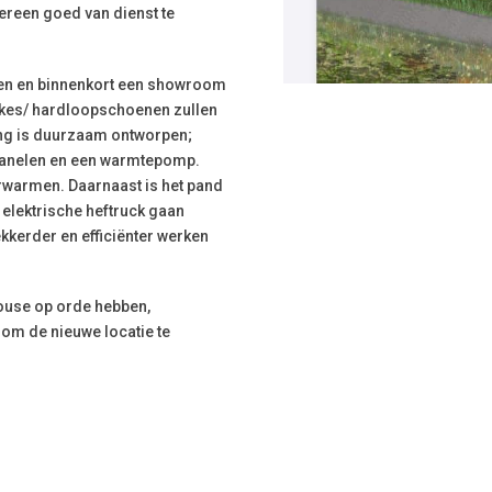
iedereen goed van dienst te
en en binnenkort een showroom
pikes/ hardloopschoenen zullen
ting is duurzaam ontworpen;
panelen en een warmtepomp.
rwarmen. Daarnaast is het pand
 elektrische heftruck gaan
kkerder en efficiënter werken
ouse op orde hebben,
 om de nieuwe locatie te