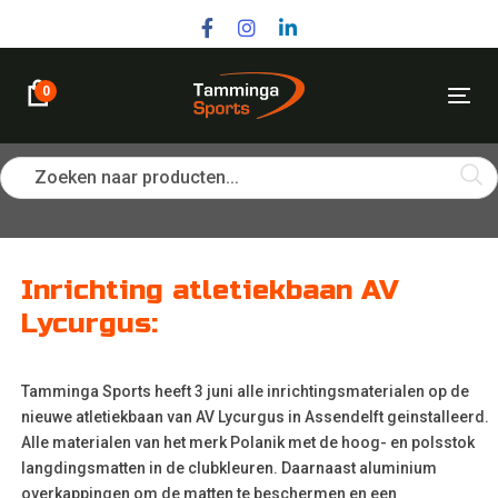
Skip
Skip
links
to
primary
navigation
0
Tog
Skip
nav
to
content
Zoeken naar producten...
Post
Inrichting atletiekbaan AV
navigation
Lycurgus:
Tamminga Sports heeft 3 juni alle inrichtingsmaterialen op de
nieuwe atletiekbaan van AV Lycurgus in Assendelft geinstalleerd.
Alle materialen van het merk Polanik met de hoog- en polsstok
langdingsmatten in de clubkleuren. Daarnaast aluminium
overkappingen om de matten te beschermen en een