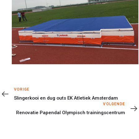
Vorige
VORIGE
Slingerkooi en dug outs EK Atletiek Amsterdam
Volgende
VOLGENDE
Renovatie Papendal Olympisch trainingscentrum