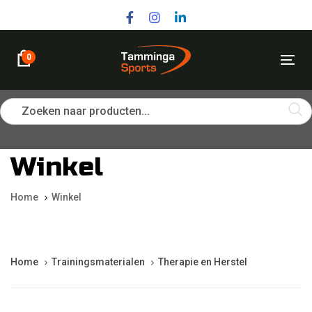
Skip
Skip
links
to
primary
navigation
0
Tog
Skip
nav
to
content
Zoeken naar producten...
Winkel
Home
Winkel
Home
Trainingsmaterialen
Therapie en Herstel