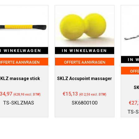
N WINKELWAGEN
IN WINKELWAGEN
IN 
OFFERTE AANVRAGEN
OFFERTE AANVRAGEN
OFF
KLZ massage stick
SKLZ Accupoint massager
SK
34,97
€
15,13
(
€
28,90
excl. BTW)
(
€
12,50
excl. BTW)
€
27,
TS-SKLZMAS
SK6800100
TS-S