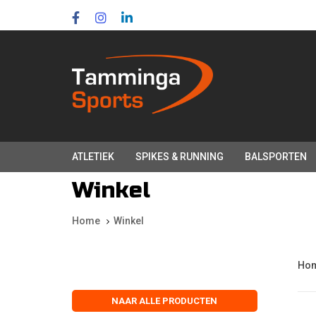
Skip
Skip
links
to
primary
navigation
Skip
to
content
ATLETIEK
SPIKES & RUNNING
BALSPORTEN
Winkel
Home
Winkel
Ho
NAAR ALLE PRODUCTEN