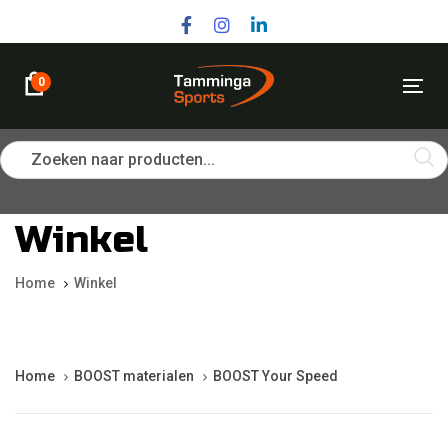
Skip
Skip
links
to
primary
navigation
0
Tog
Skip
nav
to
content
Zoeken naar producten...
Winkel
Home
Winkel
Home
BOOST materialen
BOOST Your Speed