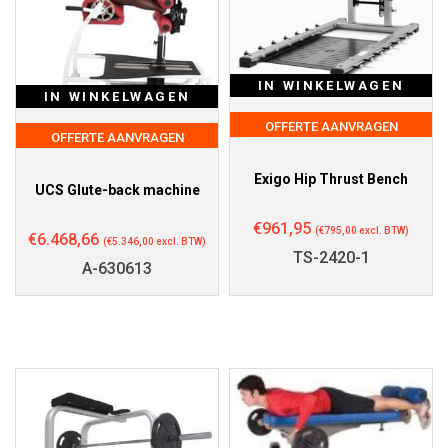
IN WINKELWAGEN
IN WINKELWAGEN
OFFERTE AANVRAGEN
OFFERTE AANVRAGEN
Exigo Hip Thrust Bench
UCS Glute-back machine
€
961,95
(
€
795,00
excl. BTW)
€
6.468,66
(
€
5.346,00
excl. BTW)
TS-2420-1
A-630613