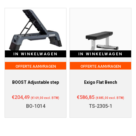
IN WINKELWAGEN
IN WINKELWAGEN
OFFERTE AANVRAGEN
OFFERTE AANVRAGEN
BOOST Adjustable step
Exigo Flat Bench
€
204,49
€
586,85
(
€
169,00
excl. BTW)
(
€
485,00
excl. BTW)
BO-1014
TS-2305-1