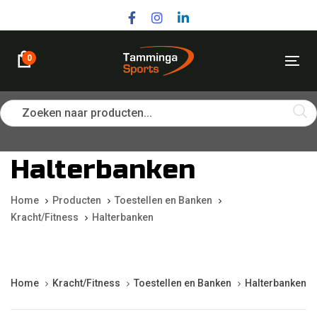
Skip
Skip
links
to
primary
navigation
0
Tog
Skip
nav
to
content
Zoeken naar producten...
Halterbanken
Home
Producten
Toestellen en Banken
Kracht/Fitness
Halterbanken
Home
Kracht/Fitness
Toestellen en Banken
Halterbanken