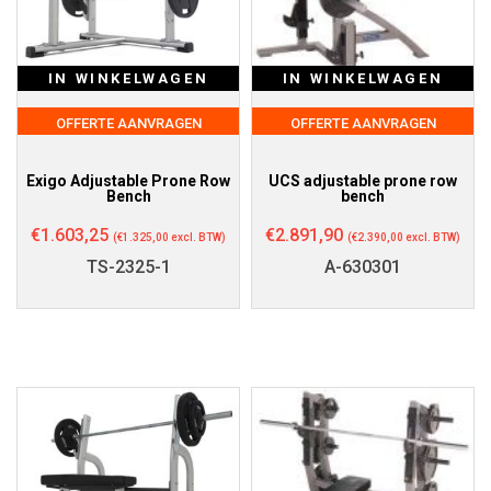
IN WINKELWAGEN
IN WINKELWAGEN
OFFERTE AANVRAGEN
OFFERTE AANVRAGEN
Exigo Adjustable Prone Row
UCS adjustable prone row
Bench
bench
€
1.603,25
€
2.891,90
(
€
1.325,00
excl. BTW)
(
€
2.390,00
excl. BTW)
TS-2325-1
A-630301