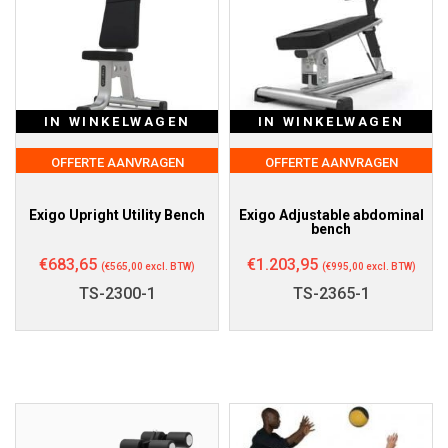
IN WINKELWAGEN
IN WINKELWAGEN
OFFERTE AANVRAGEN
OFFERTE AANVRAGEN
Exigo Upright Utility Bench
Exigo Adjustable abdominal
bench
€
683,65
€
1.203,95
(
€
565,00
excl. BTW)
(
€
995,00
excl. BTW)
TS-2300-1
TS-2365-1