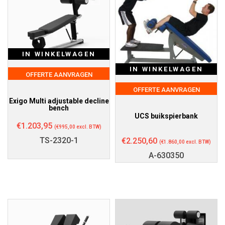
IN WINKELWAGEN
IN WINKELWAGEN
OFFERTE AANVRAGEN
OFFERTE AANVRAGEN
Exigo Multi adjustable decline
bench
UCS buikspierbank
€
1.203,95
(
€
995,00
excl. BTW)
TS-2320-1
€
2.250,60
(
€
1.860,00
excl. BTW)
A-630350